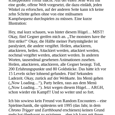
schleppenden Tortur macht. Auf der einen Seite wird mir
eine große, offene Welt vorgesetzt, die dazu einlädt, jeden
Winkel zu erforschen, auf der anderen Seite kann ich keine
zehn Schritte gehen ohne von eine mühsamen
Kampfsequenz durchspielen zu müssen. Eine kurze
Illustration:
Hey, mal kurz schauen, was hinter diesem Hügel… MIST!
Okay, fünf Gegner greifen mich an. „The monsters have the
first strike!“ Okay, die Hälfte meiner Partymitglieder ist
paralysiert, die andere vergiftet. Heilen, attackieren,
attackieren, heilen. Attackiert werden, attackiert werden,
nochmal vergiftet werden, attackiert werden. In anderen
Worten, tausendmal gesehenen Animationen zusehen.
Heilen, attackieren, attackieren, alle Gegner besiegt. Toll,
200 Erfahrungspunkte und 80 Goldstücke. Das hätte ich vor
15 Leveln sicher lohnend gefunden. Fünf Sekunden
Ladezeit. Okay, zurück auf der Weltkarte. Ins Menü gehen
(„Now Loading…“), Party heilen, raus aus dem Menü
(„Now Loading…“). Jetzt wegen diesem Hügel… ARGH,
schon wieder ein Kampf!! Und so weiter und so fort.
Ich bin sowieso kein Freund von Random Encounters – eine
Spielmechanik, die spätestens seit 1995 (das Jahr, in dem
Chrono Trigger
und
Earthbound
erschienen) keinen Grund
mehr hat überhaupt zu existieren – aber ich kann mit ihnen