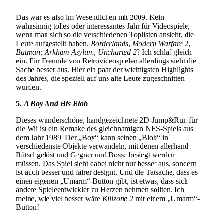
Königs
Das war es also im Wesentlichen mit 2009. Kein
wahnsinnig tolles oder interessantes Jahr für Videospiele,
wenn man sich so die verschiedenen Toplisten ansieht, die
Leute aufgestellt haben.
Borderlands
,
Modern Warfare 2
,
Batman: Arkham Asylum
,
Uncharted 2
? Ich schlaf gleich
ein. Für Freunde von Retrovideospielen allerdings sieht die
Sache besser aus. Hier ein paar der wichtigsten Highlights
des Jahres, die speziell auf uns alte Leute zugeschnitten
wurden.
5.
A Boy And His Blob
Dieses wunderschöne, handgezeichnete 2D-Jump&Run für
die Wii ist ein Remake des gleichnamigen NES-Spiels aus
dem Jahr 1989. Der „Boy“ kann seinen „Blob“ in
verschiedenste Objekte verwandeln, mit denen allerhand
Rätsel gelöst und Gegner und Bosse besiegt werden
müssen. Das Spiel sieht dabei nicht nur besser aus, sondern
ist auch besser und fairer designt. Und die Tatsache, dass es
einen eigenen „Umarm“-Button gibt, ist etwas, dass sich
andere Spieleentwickler zu Herzen nehmen sollten. Ich
meine, wie viel besser wäre
Killzone 2
mit einem „Umarm“-
Button!