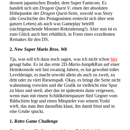
dessem japanischen Bruder, dem Super Famicom. Es
handelt sich um
Dragon Quest V
, einen der absoluten
Höhepunkte der
Dragon Quest
-Serie, sowohl was Story
(die Geschichte des Protagonisten erstreckt sich über sein
ganzes Leben) als auch was Gameplay betrifft
(süchtigmachende Monster-Rekrutierung!). Aber nun ist es
zum Glück auch hier erhältlich, in Form eines exzellenten
Remakes für den DS.
2.
New Super Mario Bros. Wii
Tja, was soll ich dazu noch sagen, was ich nicht schon
hier
gesagt habe. Es ist das erste 2D-
Mario
-Jump&Run auf einer
Heimkonsole seit fast zwanzig Jahren, es hat gewohnt tolles
Leveldesign, es macht sowohl allein als auch zu zweit, zu
dritt oder zu viert Riesenspaß. Okay, es bringt die Serie nicht
wahnsinnig vorwärts und die Grafik ist vielleicht eine Spur
zu blass und steril, aber das ist spätestens dann vergessen,
wenn man mit einem Schildkrötenpanzer fünf Gegner vom
Bildschirm fegt und einen Mitspieler von seinem Yoshi
wirft, das man ihm daraufhin klaut, ihn damit frisst und in
eine Grube spuckt.
1.
Retro Game Challenge