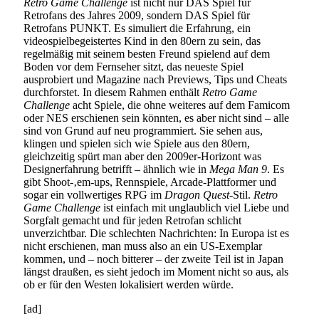
Retro Game Challenge
ist nicht nur DAS Spiel für
Retrofans des Jahres 2009, sondern DAS Spiel für
Retrofans PUNKT. Es simuliert die Erfahrung, ein
videospielbegeistertes Kind in den 80ern zu sein, das
regelmäßig mit seinem besten Freund spielend auf dem
Boden vor dem Fernseher sitzt, das neueste Spiel
ausprobiert und Magazine nach Previews, Tips und Cheats
durchforstet. In diesem Rahmen enthält
Retro Game
Challenge
acht Spiele, die ohne weiteres auf dem Famicom
oder NES erschienen sein könnten, es aber nicht sind – alle
sind von Grund auf neu programmiert. Sie sehen aus,
klingen und spielen sich wie Spiele aus den 80ern,
gleichzeitig spürt man aber den 2009er-Horizont was
Designerfahrung betrifft – ähnlich wie in
Mega Man 9
. Es
gibt Shoot-‚em-ups, Rennspiele, Arcade-Plattformer und
sogar ein vollwertiges RPG im
Dragon Quest
-Stil.
Retro
Game Challenge
ist einfach mit unglaublich viel Liebe und
Sorgfalt gemacht und für jeden Retrofan schlicht
unverzichtbar. Die schlechten Nachrichten: In Europa ist es
nicht erschienen, man muss also an ein US-Exemplar
kommen, und – noch bitterer – der zweite Teil ist in Japan
längst draußen, es sieht jedoch im Moment nicht so aus, als
ob er für den Westen lokalisiert werden würde.
[ad]