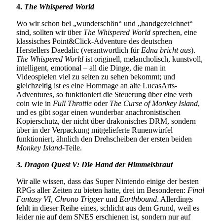
4.
The Whispered World
Wo wir schon bei „wunderschön“ und „handgezeichnet“
sind, sollten wir über
The Whispered World
sprechen, eine
klassisches Point&Click-Adventure des deutschen
Herstellers Daedalic (verantwortlich für
Edna bricht aus
).
The Whispered World
ist originell, melancholisch, kunstvoll,
intelligent, emotional – all die Dinge, die man in
Videospielen viel zu selten zu sehen bekommt; und
gleichzeitig ist es eine Hommage an alte LucasArts-
Adventures, so funktioniert die Steuerung über eine verb
coin wie in
Full Throttle
oder
The Curse of Monkey Island
,
und es gibt sogar einen wunderbar anachronistischen
Kopierschutz, der nicht über drakonisches DRM, sondern
über in der Verpackung mitgelieferte Runenwürfel
funktioniert, ähnlich den Drehscheiben der ersten beiden
Monkey Island
-Teile.
3.
Dragon Quest V: Die Hand der Himmelsbraut
Wir alle wissen, dass das Super Nintendo einige der besten
RPGs aller Zeiten zu bieten hatte, drei im Besonderen:
Final
Fantasy VI
,
Chrono Trigger
und
Earthbound
. Allerdings
fehlt in dieser Reihe eines, schlicht aus dem Grund, weil es
leider nie auf dem SNES erschienen ist, sondern nur auf