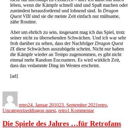
leben, wenn die Kämpfe schnell sind und Spaß machen oder
zumindest herausfordernd und lohnend sind. In
Dragon
Quest VIII
sind sie die meiste Zeit einfach nur mühsame,
zähe Routine.
Aber um ehrlich zu sein, insgesamt mag ich das Spiel, trotz
seiner nicht zu übersehenden Schwächen. Und ich war sehr
froh darüber zu sehen, dass der Nachfolger
Dragon Quest
IX
diese Schwächen auszubügeln scheint. Nicht nur haben
die Kämpfe wieder an Tempo zugenommen, es gibt nicht
einmal mehr Random Encounters. Es wird wirklich Zeit,
dass das vedammte Ding im Westen erscheint.
[ad]
Author
Posted
Categories
on
retro
24. Januar 2010
23. September 2021
retro
,
Tags
zu
Uncategorized
dragon quest
,
retro
1 Kommentar
Die
mühsame
Die Spiele des Jahres …für Retrofans
Reise
des
verwunschenen