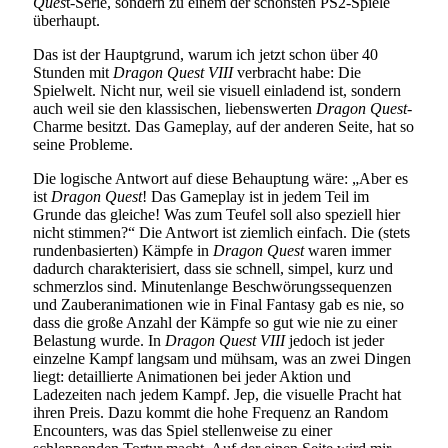
Ques
t-Serie, sondern zu einem der schönsten PS2-Spiele
überhaupt.
Das ist der Hauptgrund, warum ich jetzt schon über 40
Stunden mit
Dragon Quest VIII
verbracht habe: Die
Spielwelt. Nicht nur, weil sie visuell einladend ist, sondern
auch weil sie den klassischen, liebenswerten
Dragon Quest
-
Charme besitzt. Das Gameplay, auf der anderen Seite, hat so
seine Probleme.
Die logische Antwort auf diese Behauptung wäre: „Aber es
ist
Dragon Quest
! Das Gameplay ist in jedem Teil im
Grunde das gleiche! Was zum Teufel soll also speziell hier
nicht stimmen?“ Die Antwort ist ziemlich einfach. Die (stets
rundenbasierten) Kämpfe in
Dragon Quest
waren immer
dadurch charakterisiert, dass sie schnell, simpel, kurz und
schmerzlos sind. Minutenlange Beschwörungssequenzen
und Zauberanimationen wie in Final Fantasy gab es nie, so
dass die große Anzahl der Kämpfe so gut wie nie zu einer
Belastung wurde. In
Dragon Quest VIII
jedoch ist jeder
einzelne Kampf langsam und mühsam, was an zwei Dingen
liegt: detaillierte Animationen bei jeder Aktion und
Ladezeiten nach jedem Kampf. Jep, die visuelle Pracht hat
ihren Preis. Dazu kommt die hohe Frequenz an Random
Encounters, was das Spiel stellenweise zu einer