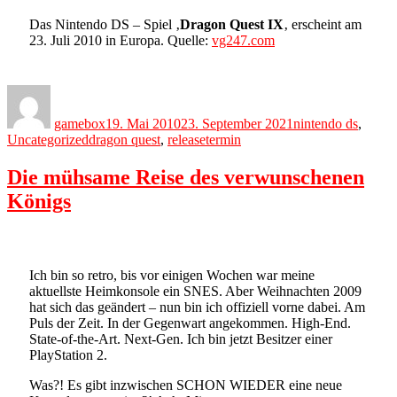
Das Nintendo DS – Spiel ‚
Dragon Quest IX
‚ erscheint am
23. Juli 2010 in Europa. Quelle:
vg247.com
Author
Posted
Categories
on
gamebox
19. Mai 2010
23. September 2021
nintendo ds
,
Tags
Uncategorized
dragon quest
,
releasetermin
Die mühsame Reise des verwunschenen
Königs
Ich bin so retro, bis vor einigen Wochen war meine
aktuellste Heimkonsole ein SNES. Aber Weihnachten 2009
hat sich das geändert – nun bin ich offiziell vorne dabei. Am
Puls der Zeit. In der Gegenwart angekommen. High-End.
State-of-the-Art. Next-Gen. Ich bin jetzt Besitzer einer
PlayStation 2.
Was?! Es gibt inzwischen SCHON WIEDER eine neue