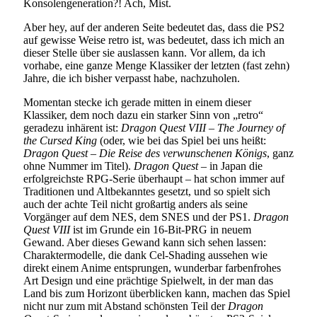
Konsolengeneration?! Ach, Mist.
Aber hey, auf der anderen Seite bedeutet das, dass die PS2
auf gewisse Weise retro ist, was bedeutet, dass ich mich an
dieser Stelle über sie auslassen kann. Vor allem, da ich
vorhabe, eine ganze Menge Klassiker der letzten (fast zehn)
Jahre, die ich bisher verpasst habe, nachzuholen.
Momentan stecke ich gerade mitten in einem dieser
Klassiker, dem noch dazu ein starker Sinn von „retro“
geradezu inhärent ist:
Dragon Quest VIII – The Journey of
the Cursed King
(oder, wie bei das Spiel bei uns heißt:
Dragon Quest – Die Reise des verwunschenen Königs
, ganz
ohne Nummer im Titel).
Dragon Quest
– in Japan die
erfolgreichste RPG-Serie überhaupt – hat schon immer auf
Traditionen und Altbekanntes gesetzt, und so spielt sich
auch der achte Teil nicht großartig anders als seine
Vorgänger auf dem NES, dem SNES und der PS1.
Dragon
Quest VIII
ist im Grunde ein 16-Bit-PRG in neuem
Gewand. Aber dieses Gewand kann sich sehen lassen:
Charaktermodelle, die dank Cel-Shading aussehen wie
direkt einem Anime entsprungen, wunderbar farbenfrohes
Art Design und eine prächtige Spielwelt, in der man das
Land bis zum Horizont überblicken kann, machen das Spiel
nicht nur zum mit Abstand schönsten Teil der
Dragon