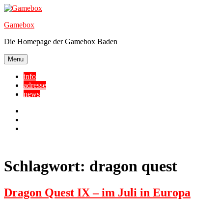
Skip
to
Gamebox
content
Die Homepage der Gamebox Baden
Menu
info
adresse
news
Facebook
YouTube
Twitter
Schlagwort:
dragon quest
Dragon Quest IX – im Juli in Europa