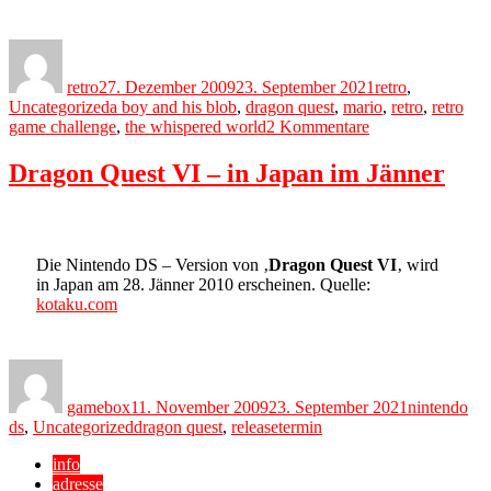
Author
Posted
Categories
on
retro
27. Dezember 2009
23. September 2021
retro
,
Tags
Uncategorized
a boy and his blob
,
dragon quest
,
mario
,
retro
,
retro
zu
game challenge
,
the whispered world
2 Kommentare
Die
Spiele
Dragon Quest VI – in Japan im Jänner
des
Jahres
…
für
Retrofans
Die Nintendo DS – Version von ‚
Dragon Quest VI
‚ wird
in Japan am 28. Jänner 2010 erscheinen. Quelle:
kotaku.com
Author
Posted
Categories
on
gamebox
11. November 2009
23. September 2021
nintendo
Tags
ds
,
Uncategorized
dragon quest
,
releasetermin
info
adresse