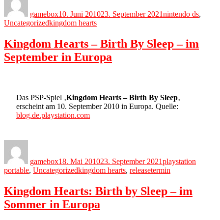
on
gamebox
10. Juni 2010
23. September 2021
nintendo ds
,
Tags
Uncategorized
kingdom hearts
Kingdom Hearts – Birth By Sleep – im
September in Europa
Das PSP-Spiel ‚
Kingdom Hearts – Birth By Sleep
‚
erscheint am 10. September 2010 in Europa. Quelle:
blog.de.playstation.com
Author
Posted
Categories
on
gamebox
18. Mai 2010
23. September 2021
playstation
Tags
portable
,
Uncategorized
kingdom hearts
,
releasetermin
Kingdom Hearts: Birth by Sleep – im
Sommer in Europa