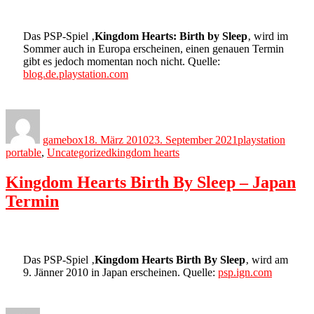
Das PSP-Spiel ‚
Kingdom Hearts: Birth by Sleep
‚ wird im
Sommer auch in Europa erscheinen, einen genauen Termin
gibt es jedoch momentan noch nicht. Quelle:
blog.de.playstation.com
Author
Posted
Categories
on
gamebox
18. März 2010
23. September 2021
playstation
Tags
portable
,
Uncategorized
kingdom hearts
Kingdom Hearts Birth By Sleep – Japan
Termin
Das PSP-Spiel ‚
Kingdom Hearts Birth By Sleep
‚ wird am
9. Jänner 2010 in Japan erscheinen. Quelle:
psp.ign.com
Author
Posted
Categories