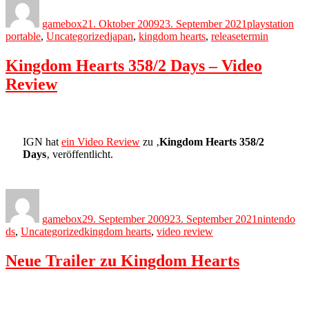
on
gamebox
21. Oktober 2009
23. September 2021
playstation
Tags
portable
,
Uncategorized
japan
,
kingdom hearts
,
releasetermin
Kingdom Hearts 358/2 Days – Video
Review
IGN hat
ein Video Review
zu ‚
Kingdom Hearts 358/2
Days
‚ veröffentlicht.
Author
Posted
Categories
on
gamebox
29. September 2009
23. September 2021
nintendo
Tags
ds
,
Uncategorized
kingdom hearts
,
video review
Neue Trailer zu Kingdom Hearts