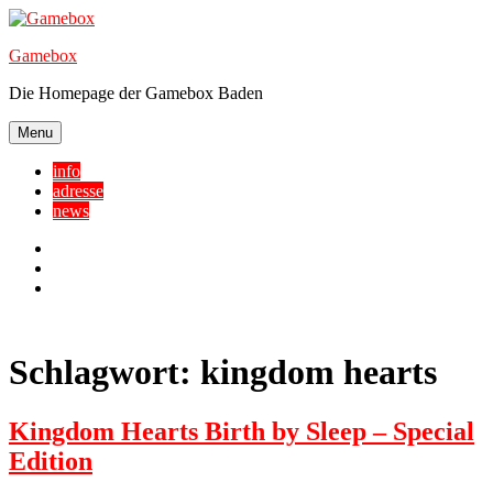
Skip
to
Gamebox
content
Die Homepage der Gamebox Baden
Menu
info
adresse
news
Facebook
YouTube
Twitter
Schlagwort:
kingdom hearts
Kingdom Hearts Birth by Sleep – Special
Edition