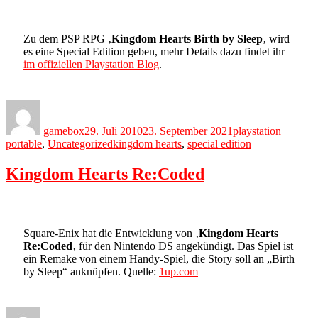
Zu dem PSP RPG ‚
Kingdom Hearts Birth by Sleep
‚ wird
es eine Special Edition geben, mehr Details dazu findet ihr
im offiziellen Playstation Blog
.
Author
Posted
Categories
on
gamebox
29. Juli 2010
23. September 2021
playstation
Tags
portable
,
Uncategorized
kingdom hearts
,
special edition
Kingdom Hearts Re:Coded
Square-Enix hat die Entwicklung von ‚
Kingdom Hearts
Re:Coded
‚ für den Nintendo DS angekündigt. Das Spiel ist
ein Remake von einem Handy-Spiel, die Story soll an „Birth
by Sleep“ anknüpfen. Quelle:
1up.com
Author
Posted
Categories