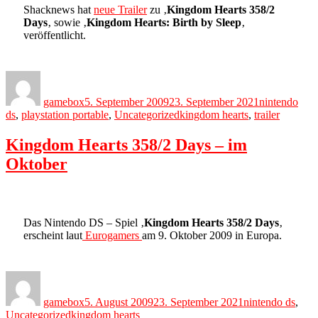
Shacknews hat
neue Trailer
zu ‚
Kingdom Hearts 358/2
Days
‚ sowie ‚
Kingdom Hearts: Birth by Sleep
‚
veröffentlicht.
Author
Posted
Categories
on
gamebox
5. September 2009
23. September 2021
nintendo
Tags
ds
,
playstation portable
,
Uncategorized
kingdom hearts
,
trailer
Kingdom Hearts 358/2 Days – im
Oktober
Das Nintendo DS – Spiel ‚
Kingdom Hearts 358/2 Days
‚
erscheint laut
Eurogamers
am 9. Oktober 2009 in Europa.
Author
Posted
Categories
on
gamebox
5. August 2009
23. September 2021
nintendo ds
,
Tags
Uncategorized
kingdom hearts